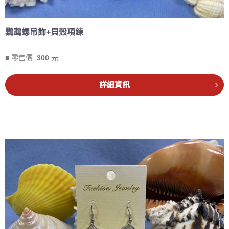
鸚鵡螺吊飾+貝殼項鍊
■ 零售價:
300
元
詳細資訊