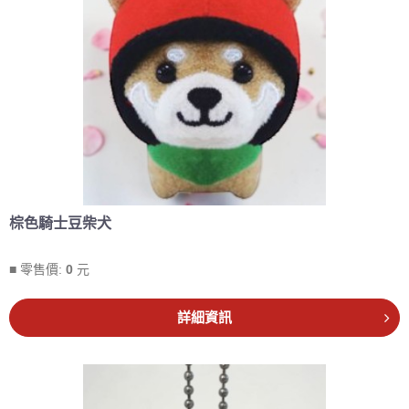
棕色騎士豆柴犬
■ 零售價:
0
元
詳細資訊