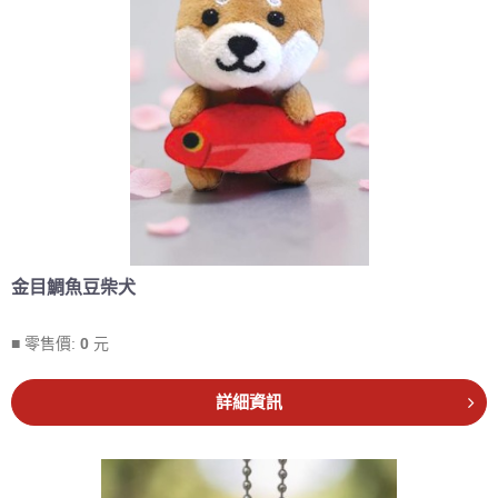
金目鯛魚豆柴犬
■ 零售價:
0
元
詳細資訊