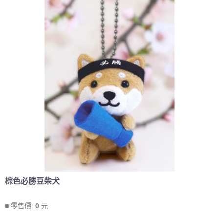
棕色必勝豆柴犬
■ 零售價:
0
元