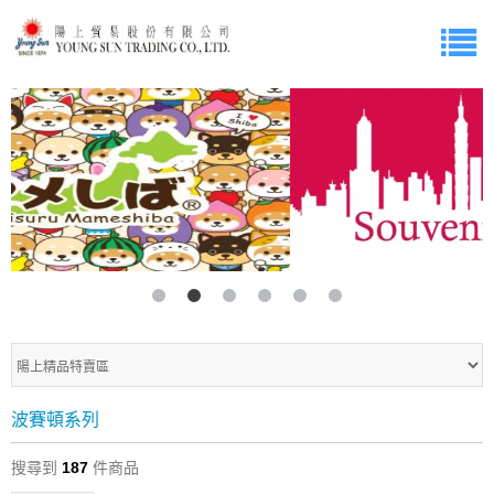
波賽頓系列
搜尋到
187
件商品