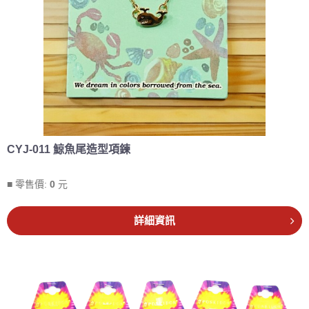
CYJ-011 鯨魚尾造型項鍊
■ 零售價:
0
元
詳細資訊