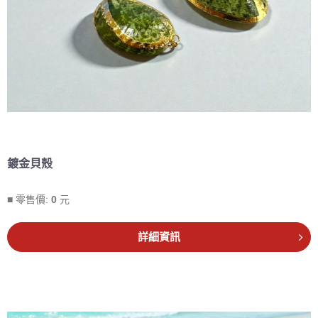
鍍金貝殼
■ 零售價:
0
元
詳細資訊