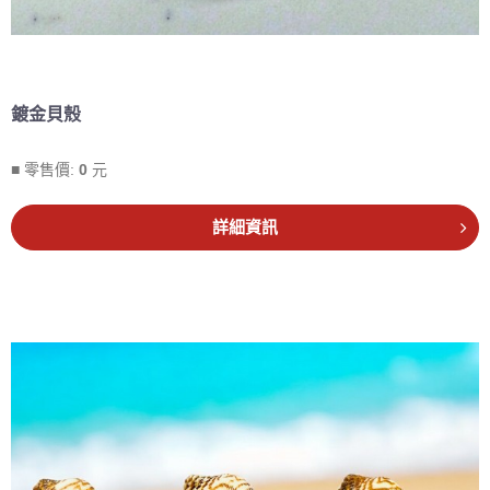
鍍金貝殼
■ 零售價:
0
元
詳細資訊