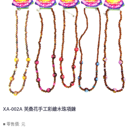
XA-002A 芙桑花手工彩繪木珠項鍊
■ 零售價:
元