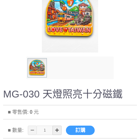
MG-030 天燈照亮十分磁鐵
■ 零售價:
0
元
■ 數量:
訂購