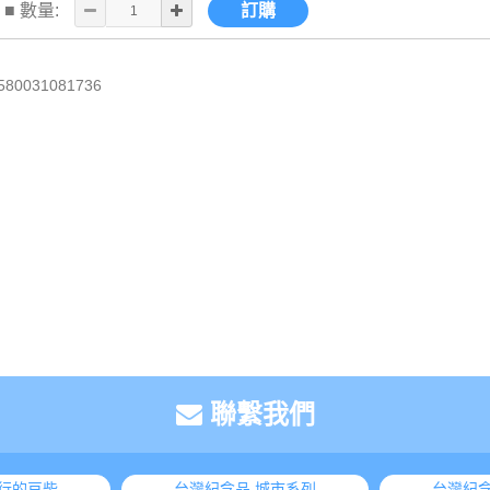
■ 數量:
訂購
580031081736
聯繫我們
旅行的豆柴
台灣紀念品 城市系列
台灣紀念