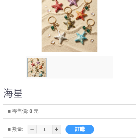
海星
■ 零售價:
0
元
■ 數量:
訂購